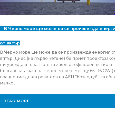
В Черно море ще може да се произвежда енерг
от вятър
В Черно море ще може да се произвежда енергия о
вятър. Днес (на първо четене) бе приет проектозако
ни уреждащ това. Потенциалът от офшорен вятър в
българската част на Черно море е между 65-116 GW (
сравнение двата реактора на АЕЦ "Козлодуй" са об
малко...
READ MORE