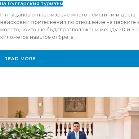
на българския туризъм
Г-н Гуцанов отново изрече много неистини и доста
неискрени притеснения по отношение на перките 
морето, които ще бъдат разположени между 20 и 50
километра навътре от брега....
READ MORE