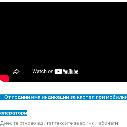
От години има индикации за картел при мобилн
оператори
Днес те отново вдигат таксите за всички абонати