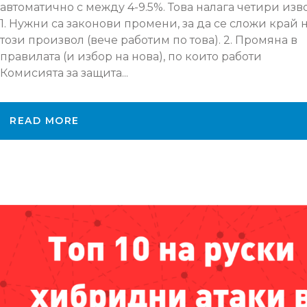
автоматично с между 4-9.5%. Това налага четири изв
1. Нужни са законови промени, за да се сложи край 
този произвол (вече работим по това). 2. Промяна в
правилата (и избор на нова), по които работи
Комисията за защита...
READ MORE