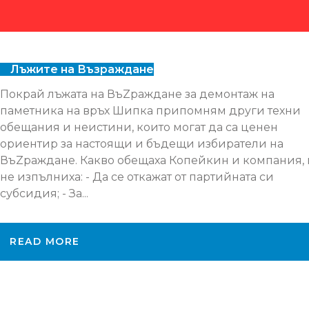
Лъжите на Възраждане
Покрай лъжата на ВъZраждане за демонтаж на
паметника на връх Шипка припомням други техни
обещания и неистини, които могат да са ценен
ориентир за настоящи и бъдещи избиратели на
ВъZраждане. Какво обещаха Копейкин и компания, 
не изпълниха: - Да се откажат от партийната си
субсидия; - За...
READ MORE