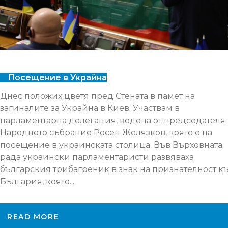
Посещение в Украйна
Днес положих цветя пред Стената в памет на
загиналите за Украйна в Киев. Участвам в
парламентарна делегация, водена от председателя
Народното събрание Росен Желязков, която е на
посещение в украинската столица. Във Върховната
рада украински парламентаристи развяваха
българския трибагреник в знак на признателност к
България, която...
READ MORE