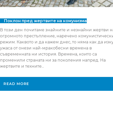
Поклон пред жертвите на комунизма
В този ден почитаме знайните и незнайни жертви н
огромното престъпление, наречено комунистическ
режим. Каквото и да кажем днес, то няма как да изк
ужаса от онези най-мракобесни времена в
съвременната ни история. Времена, които са
променили страната ни за поколения напред. На
жертвите и техните...
READ MORE