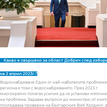
Какво е свършено за област Добрич след избор
на 2 април 2023г.?
Водоснабдяване Един от най-наболелите проблеми
региона е този с водоснабдяването. През 2023 г.
многократно полагах усилия да се установи източни
на проблема. Задавах въпроси до министри, от коит
последваха проверки на Българския ВиК Холдинг, 