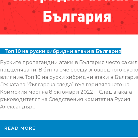
Топ 10 на руски хибридни атаки в България
Руските пропагандни атаки в България често са си
подценявани. В битка сме срещу зловредното руск
влияние. Топ 10 на руски хибридни атаки в България:
Лъжата за “българска следа” във взривяването на
Кримския мост на 8 октомври 2022 г. След атаката
ръководителят на Следствения комитет на Русия
Александър...
READ MORE