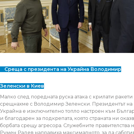
Среща с президента на Украйна Володимир
Зеленски в Киев
Малко след поредната руска атака с крилати ракети
срещнахме с Володимир Зеленски. Президентът на
Украйна е изключително топло настроен към Бълга
и благодарен за подкрепата, която страната ни оказв
борбата срещу агресора. Служебните правителства 
Румен Радев направиха максималното, за да саботи