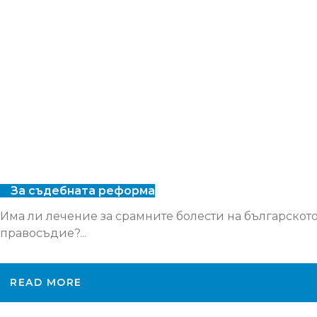
За съдебната реформа
Има ли лечение за срамните болести на българскот
правосъдие?...
READ MORE