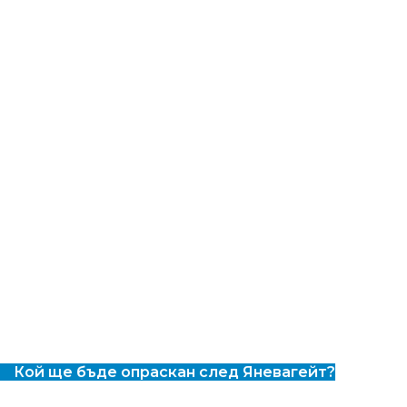
Кой ще бъде опраскан след Яневагейт?