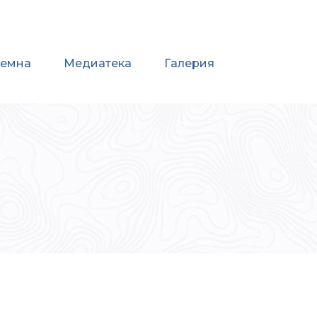
иемна
Медиатека
Галерия