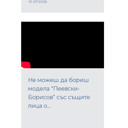
10.07.2026
Не можеш да бориш
модела “Пеевски-
Борисов” със същите
лица о...
Бюджетът не е релевантен
на случващото се в страна