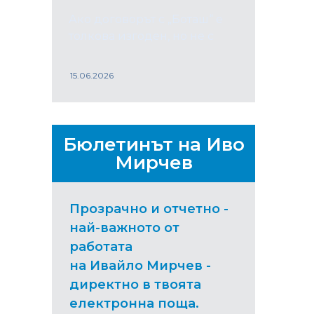
Ако договорът с „Боташ“ е
толкова изгоден, но не с
15.06.2026
Бюлетинът на Иво
Мирчев
Прозрачно и отчетно -
най-важното от
работата
на Ивайло Мирчев -
директно в твоята
електронна поща.