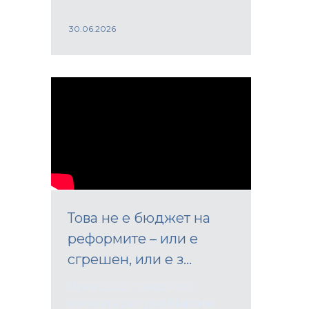
30.06.2026
Това не е бюджет на
реформите – или е
сгрешен, или е з...
През 2023 г. заедно с
колегата депутат Мартин