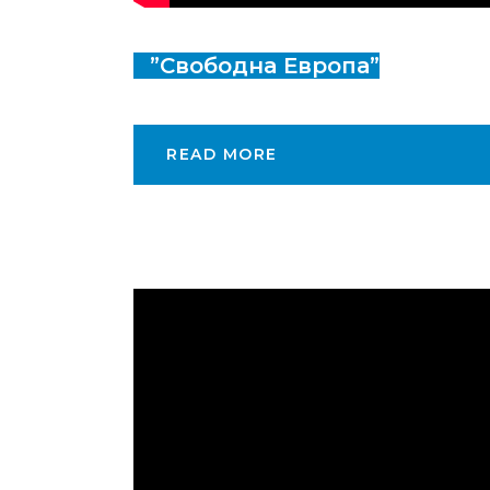
”Свободна Европа”
READ MORE