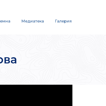
иемна
Медиатека
Галерия
ова