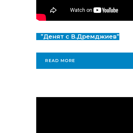
”Денят с В.Дремджиев”
READ MORE