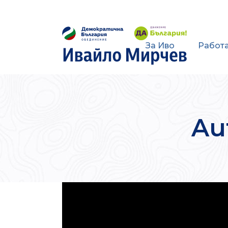
За Иво
Работа
Au