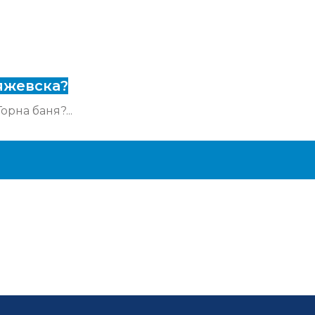
яжевска?
рна баня?...