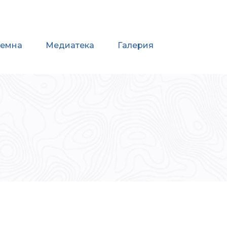
иемна
Медиатека
Галерия