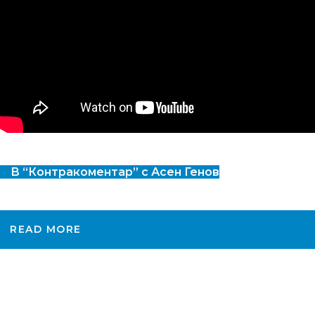
В “Контракоментар” с Асен Генов
READ MORE