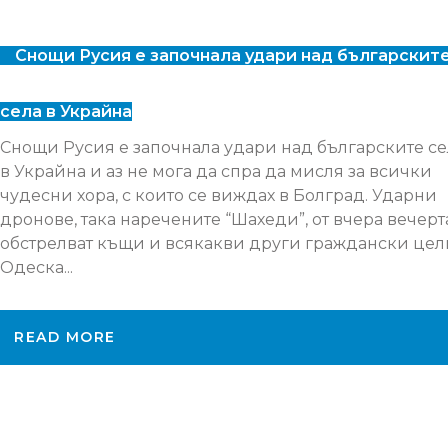
Снощи Русия е започнала удари над българскит
села в Украйна
Снощи Русия е започнала удари над българските се
в Украйна и аз не мога да спра да мисля за всички
чудесни хора, с които се виждах в Болград. Ударни
дронове, така наречените “Шахеди”, от вчера вечерт
обстрелват къщи и всякакви други граждански цел
Одеска...
READ MORE