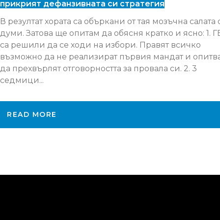
прикрият дефанзивната си стратегия
В резултат хората са объркани от тая мозъчна салата 
думи. Затова ще опитам да обясня кратко и ясно: 1. 
са решили да се ходи на избори. Правят всичко
възможно да не реализират първия мандат и опитв
да прехвърлят отговорността за провала си. 2. 3
седмици...
READ MORE