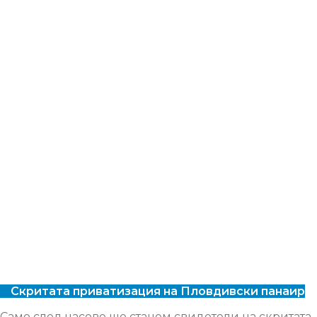
Скритата приватизация на Пловдивски панаир
Само след часове ще станем свидетели на скритата