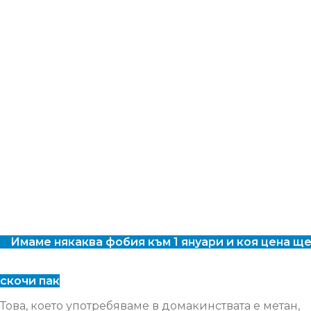
Имаме някаква фобия към 1 януари и коя цена щ
скочи пак
Това, което употребяваме в домакинствата е метан,