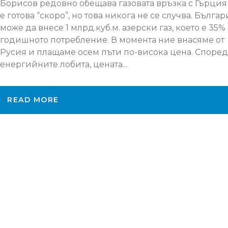
Борисов редовно обещава газовата връзка с Гърция
е готова “скоро”, но това никога не се случва. Бълга
може да внесе 1 млрд.куб.м. азерски газ, което е 35% 
годишното потребление. В момента ние внасяме от
Русия и плащаме осем пъти по-висока цена. Според
енергийните лобита, цената...
READ MORE