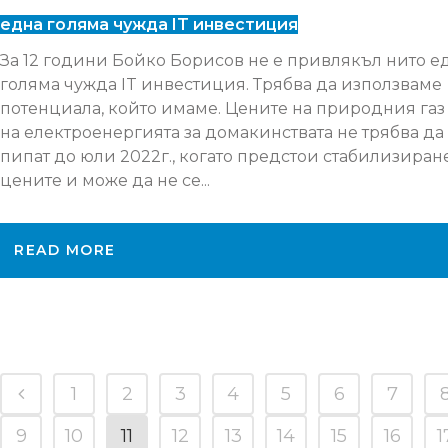
една голяма чужда IT инвестиция
За 12 години Бойко Борисов не е привлякъл нито е
голяма чужда IT инвестиция. Трябва да използваме
потенциала, който имаме. Цените на природния газ
на електроенергията за домакинствата не трябва да
пипат до юли 2022г., когато предстои стабилизиран
цените и може да не се...
READ MORE
1
2
3
4
5
6
7
9
10
11
12
13
14
15
16
1