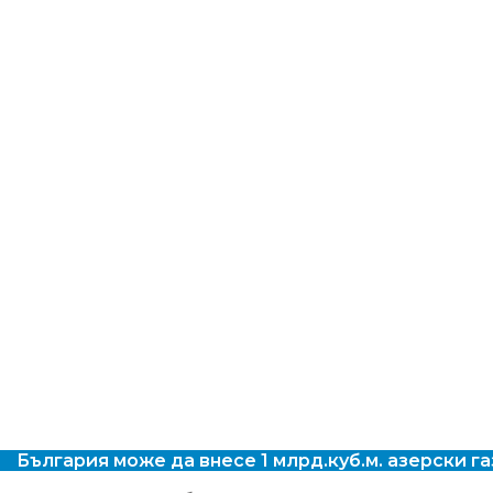
България може да внесе 1 млрд.куб.м. азерски га