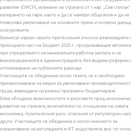
развитие (ОИСР), излизане на страната от т.нар. „Сив списък“
изпирането на пари, както и да се намери обща воля и да не
позволява увеличаване на основните преки и косвени данъц
осигуровките.
Бизнесът изрази своите притеснения относно реализацията 
приходната част на Бюджет 2025 г., продължаващия автомат
при определянето на минималната работна заплата и на
възнагражденията в администрацията, без видими реформи 
оптимизиране на публичните разходи.
Участниците се обединиха около тезата, че е необходимо
приоритизиране на мерки за увеличаване производителност
труда, въвеждане на реално програмно бюджетиране.
Бяха обсъдени възможностите и рисковете пред икономиче
развитие на страната, включително по отношение на сивата
икономика, политическия риск, опасения от регулаторен нат
други. Участниците се обединиха и около мнението за
ограничаване на регулациите в ИТ индустрията, вкл. по отн