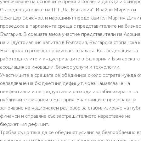
увеличаване на основните преки и косвени данъци и осигуро
Съпредседателите на ПП „Да, България“, Ивайло Мирчев и
Божидар Божанов, и народният представител Мартин Дими
проведоха в парламента среща с представителите на бизнес
България. В срещата взеха участие представители на Асоциа
на индустриалния капитал в България, Българска стопанска к
Българска търговско-промишлена палата, Конфедерация на
работодателите и индустриалците в България и Българската
асоциация за иновации, бизнес услуги и технологии.
Участниците в срещата се обединиха около острата нужда о
овладяване на бюджетния дефицит, чрез намаляване на
неефективни и непродуктивни разходи и стабилизиране на
публичните финанси в България. Участниците призоваха за
започване на национален разговор за стабилизиране на пуб
финанси и справяне със застрашителното нарастване на
бюджетния дефицит.
Трябва също така да се обединят усилия за безпроблемно в
в еврозоната и Организацията за икономическо сътрудничес