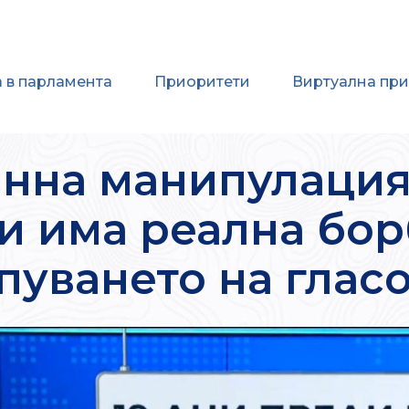
 в парламента
Приоритети
Виртуална пр
анна манипулация 
и има реална бо
пуването на глас