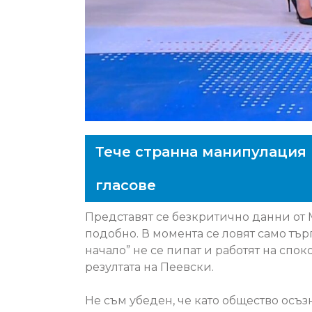
Тече странна манипулация 
гласове
Представят се безкритично данни от 
подобно. В момента се ловят само търг
начало” не се пипат и работят на спо
резултата на Пеевски.
Не съм убеден, че като общество осъз