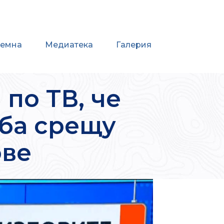
иемна
Медиатека
Галерия
по ТВ, че
рба срещу
ове