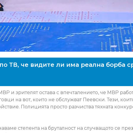
по ТВ, че видите ли има реална борба 
МВР и зрителят остава с впечталението, че МВР раб
овци на вот, които не обслужват Пеевски. Тези, коит
койствие. Полицията просто разчиства тяхната конку
наваме степента на бруталност на случващото се пр