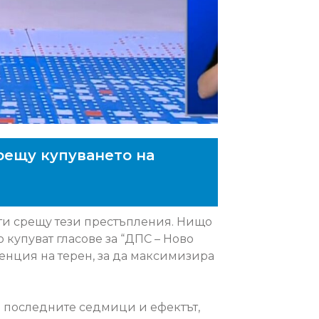
срещу купуването на
оти срещу тези престъпления. Нищо
о купуват гласове за “ДПС – Ново
ренция на терен, за да максимизира
ез последните седмици и ефектът,