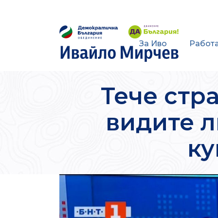
За Иво
Работа
Тече стр
видите л
ку