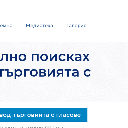
иемна
Медиатека
Галерия
лно поисках
търговията с
вод търговията с гласове