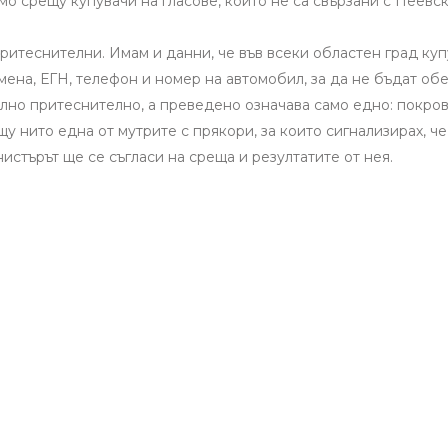
о срещу купувачи на гласове, които не са свързани с Пеевски
итеснителни. Имам и данни, че във всеки областен град куп
ена, ЕГН, телефон и номер на автомобил, за да не бъдат об
телно притеснително, а преведено означава само едно: покро
щу нито една от мутрите с прякори, за които сигнализирах, ч
стърът ще се съгласи на среща и резултатите от нея.