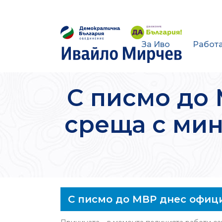
За Иво
Работа
С писмо до
среща с мин
С писмо до МВР днес офици