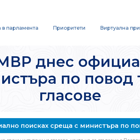
 в парламента
Приоритети
Виртуална пр
 МВР днес официа
истъра по повод 
гласове
ално поисках среща с министъра по по