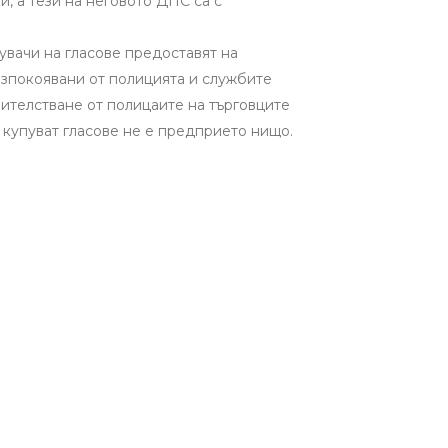
, а тези на неговото ДПС са с
увачи на гласове предоставят на
езпокоявани от полицията и службите
вителстване от полицаите на търговците
е купуват гласове не е предприето нищо.