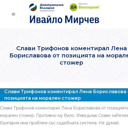
Слави Трифонов коментирал Лена
Бориславова от позицията на морал
стожер
Слави Трифонов коментирал Лена Бориславова 
позицията на морален стожер
Слави Трифонов коментирал Лена Бориславова от позицията
морален стожер. Противно му било. Изведнъж Слави забеляза
България има проблем със съдебната система. Не думай.