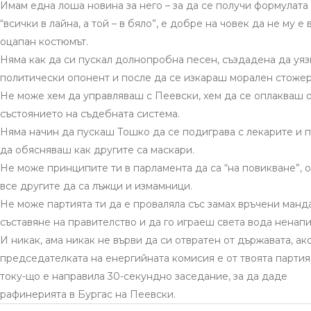
Имам една лоша новина за него – за да се получи формулата
“всички в лайна, а той – в бяло”, е добре на човек да не му е 
оцапан костюмът.
Няма как да си пускал долнопробна песен, създадена да уяз
политически опонент и после да се изкараш морален стожер
Не може хем да управляваш с Пеевски, хем да се оплакваш 
състоянието на съдебната система.
Няма начин да пускаш Тошко да се подиграва с лекарите и 
да обясняваш как другите са маскари.
Не може принципите ти в парламента да са “на повикване”, 
все другите да са лъжци и измамници.
Не може партията ти да е проваляла със замах връчени манд
съставяне на правителство и да го играеш света вода ненапи
И никак, ама никак не върви да си отвратен от държавата, ак
председателката на енергийната комисия е от твоята партия
току-що е направила 30-секундно заседание, за да даде
рафинерията в Бургас на Пеевски.