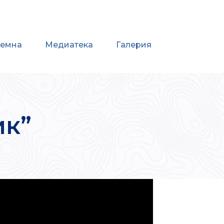
иемна
Медиатека
Галерия
ик”