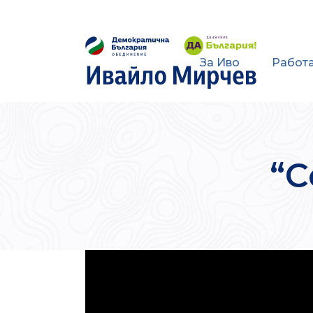
За Иво
Работа
“С