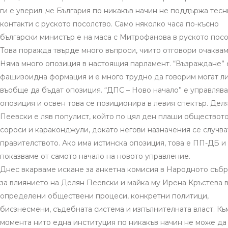
ги е уверил ,че България по никакъв начин не поддържа тесн
контакти с руското посолство. Само няколко часа по-късно
български министър е на маса с Митрофанова в руското посо
Това поражда твърде много въпроси, чиито отговори очаквам
Няма много опозиция в настоящия парламент. “Възраждане” 
фашизоидна формация и е много трудно да говорим могат л
въобще да бъдат опозиция. “ДПС – Ново начало” е управляв
опозиция и освен това се позиционира в левия спектър. Дел
Пеевски е ляв популист, който по цял ден плаши обществото
сороси и караконджули, докато негови назначения се случва
правителството. Ако има истинска опозиция, това е ПП-ДБ и 
показваме от самото начало на новото управление.
Днес вкарваме искане за анкетна комисия в Народното съб
за влиянието на Делян Пеевски и майка му Ирена Кръстева 
определени обществени процеси, конкретни политици,
бисзнесмени, съдебната система и изпълнителната власт. Къ
момента нито една институция по никакъв начин не може да