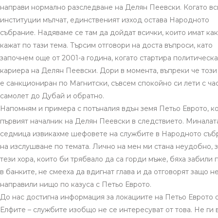
направи нормално разследване на Делян Пеевски. Когато вс
институции мълчат, единственият изход остава Народното
събрание. Надяваме се там да дойдат всички, които имат ка
кажат по тази тема. Търсим отговори на доста въпроси, като
започнем още от 2001-а година, когато стартира политическа
кариера на Делян Пеевски. Дори в момента, въпреки че този
е санкциониран по Магнитски, съвсем спокойно си лети с ча
самолет до Дубай и обратно.
Напомням и примера с потъналия вдън земя Петьо Еврото, к
първият началник на Делян Пеевски в следствието. Миналат
седмица извикахме шефовете на службите в Народното съб
на изслушване по темата. Лично на мен ми стана неудобно, 
тези хора, които би трябвало да са горди мъже, бяха забили 
в банките, не смееха да вдигнат глава и да отговорят защо не
направили нищо по казуса с Петьо Еврото.
До нас достигна информация за локациите на Петьо Еврото 
Елфите – службите изобщо не се интересуват от това. Не ги 