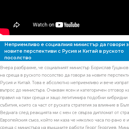
Неприемливо е социалния министър да говори з
новите перспективи с Русия и Китай в руското
посолство
Вчера разбрахме, че социалният министър Борислав Гуцанов
на среща в руското посолство да говори за новите перспект
Русия и Китай. Това е абсолютно неприемливо и вече изпрат
въпрос до министъра. Очаквам ясен и категоричен отговор к
правил на тази среща и защо легитимира подобни хибридни
събития, които са част от руската стратегия за влияние в Бъл
Веднага след реакцията ми с мен се свърза дипломат от стра
Европейския съюз, който ми каза че няколко часа по-рано е 
среща с министъра на външните работи Георг Георгиев. Мин