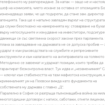
телефонното му разпореждане. За капак — защо не и настоя
шеф на комисията, чието искане за оставка от опозицията Б
изненадващо заяви, че ще подкрепи, да стане зам.-директор
агенцията. Така ще е напълно завладян върхът на структурата
да служи безотказно на намеренията му: стоварване на буха
върху непослушните и изнудване на инвеститори, подсигуре
движещи се със светлинна скорост закони през парламента.
плана за завладяване на държавата не се допуска пробив — 
ударът е към ръководствата на службите и репресивните
инструменти и към налагането на антиправилата на голямото 
Методично се завземат и удържат позиции, които трябва да
гарантират безконтролна власт. Тук идва и „незаменимият“ 
— ключът към стабилността на тази мафиотска конструкция, 
криминалният ум на Пеевски вижда като фундамента на
собствената му държава с главно „Д“.
Паралелно в София се разгръща пълномащабна война за мил
многогодишни договори с натиск, саботажи, отнети лицензи,