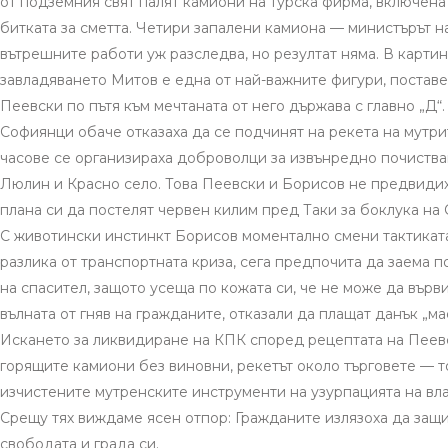
от подземния свят палят камиони на турска фирма, включена
битката за сметта. Четири запалени камиона — министърът н
вътрешните работи уж разследва, но резултат няма. В картин
завладяването Митов е една от най-важните фигури, поставе
Пеевски по пътя към мечтаната от него държава с главно „Д“.
Софиянци обаче отказаха да се подчинят на рекета на мутри
часове се организираха доброволци за извънредно почиства
Люлин и Красно село. Това Пеевски и Борисов не предвидих
плана си да постелят червен килим пред Таки за боклука на 
С животински инстинкт Борисов моментално смени тактиката
разлика от транспортната криза, сега предпочита да заема п
на спасител, защото усеща по кожата си, че не може да върв
вълната от гняв на гражданите, отказали да плащат данък „ма
Искането за ликвидиране на КПК според рецептата на Пеев
горящите камиони без виновни, рекетът около търговете — т
изчистените мутренските инструменти на узурпацията на вла
Срещу тях виждаме ясен отпор: Гражданите излязоха да защ
свободата и града си.