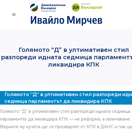
Голямото “Д” в ултимативен стил
разпореди идната седмица парламентъ
ликвидира КПК
Голямото “Д” в ултимативен стил разпореди ид
седмица парламентът да ликвидира КПК
Голямото “Д” в ултимативен стил разпореди идната седмица
парламентът да ликвидира КПК — не реформа, а заличаване.
Верните му кучета ще се прехвърлят от КПК в ДАНС и пак ще