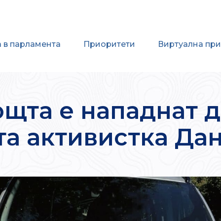
 в парламента
Приоритети
Виртуална пр
ощта е нападнат д
а активистка Да