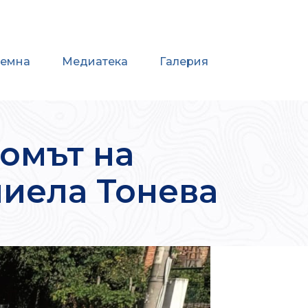
иемна
Медиатека
Галерия
омът на
ниела Тонева