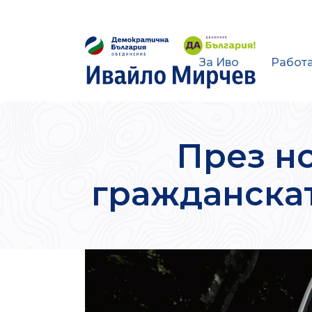
За Иво
Работа
През н
гражданскат