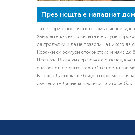
През нощта е нападнат дом
Тя се бори с постоянното замърсяване, идва
Хвърлен е камък по къщата и е счупен прозор
да продължи и да не позволи на никого да с
Ковачки си осигури спокойствие и няма да 
Пеевски. Въпреки сериозното разследване н
олигарх от каменната ера. Още преди три 
В сряда Даниела ще бъде в парламента и за
съмнения – Даниела и всички, които се боря