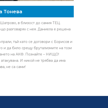
а Тонева
 Шатрово, в близост до самия ТЕЦ.
у-що разговарях с нея. Даниела е решена
трали, тъй като се договори с Борисов и
о и да било срещу брутализмите на този
ването на АКФ. Познайте – НИЩО!
атакувана. И никой не трябва да има
а, не са сами!