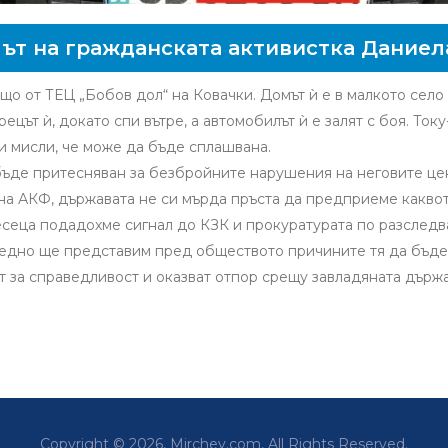
ът на гражданската активистка Даниел
що от ТЕЦ „Бобов дол“ на Ковачки. Домът ѝ е в малкото село
ецът ѝ, докато спи вътре, а автомобилът ѝ е залят с боя. Ток
и мисли, че може да бъде сплашвана.
бъде притесняван за безбройните нарушения на неговите цен
а АКФ, държавата не си мърда пръста да предприеме каквот
месеца подадохме сигнал до КЗК и прокуратурата по разслед
едно ще представим пред обществото причините тя да бъде 
т за справедливост и оказват отпор срещу завладяната държав
Copyright © 2026, Mirchev.com, All Rights Reserved.